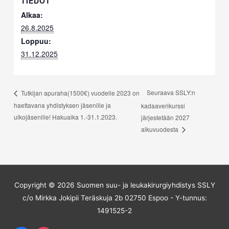
TIEDOT
Alkaa:
26.8.2025
Loppuu:
31.12.2025
Seuraava SSLY:n
Tutkijan apuraha(1500€) vuodelle 2023 on
haettavana yhdistyksen jäsenille ja
kadaaverikurssi
ulkojäsenille! Hakuaika 1.-31.1.2023.
järjestetään 2027
alkuvuodesta
Copyright © 2026
Suomen suu- ja leukakirurgiyhdistys
SSLY
c/o Mirkka Jokipii Teräskuja 2b 02750 Espoo - Y-tunnus:
1491525-2