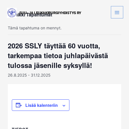
Siirry
sisältöön
Pääva
« Kaikki Tapahtumat
Tämä tapahtuma on mennyt.
2026 SSLY täyttää 60 vuotta,
tarkempaa tietoa juhlapäivästä
tulossa jäsenille syksyllä!
26.8.2025
-
31.12.2025
Lisää kalenteriin