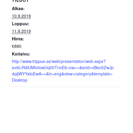
TIEDOT
Alkaa:
10.9.2019
Loppuu:
11.9.2019
Hinta:
€880
Kotisivu:
http://www.trippus.se/web/presentation/web.aspx?
evid=RdiUMtxtowUq00TnvE8+ow==&ecid=vBec5ZwJp
dqijWYYaloEwA==&ln=eng&view=category&template=
Desktop