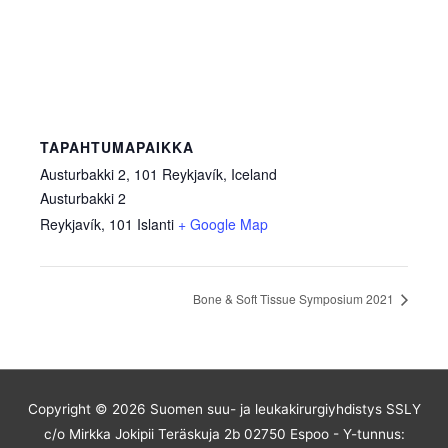
TAPAHTUMAPAIKKA
Austurbakki 2, 101 Reykjavík, Iceland
Austurbakki 2
Reykjavík
,
101
Islanti
+ Google Map
Bone & Soft Tissue Symposium 2021
Copyright © 2026
Suomen suu- ja leukakirurgiyhdistys
SSLY
c/o Mirkka Jokipii Teräskuja 2b 02750 Espoo - Y-tunnus: