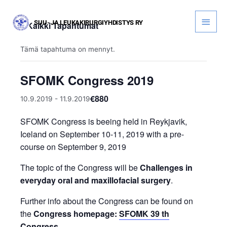
Siirry
sisältöön
Pääva
« Kaikki Tapahtumat
Tämä tapahtuma on mennyt.
SFOMK Congress 2019
€880
10.9.2019
-
11.9.2019
SFOMK Congress is beeing held in Reykjavik,
Iceland on September 10-11, 2019 with a pre-
course on September 9, 2019
The topic of the Congress will be
Challenges in
everyday oral and maxillofacial surgery
.
Further info about the Congress can be found on
the
Congress homepage:
SFOMK 39 th
Congress