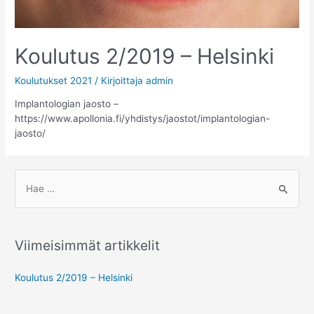
Koulutus 2/2019 – Helsinki
Koulutukset 2021
/ Kirjoittaja
admin
Implantologian jaosto –
https://www.apollonia.fi/yhdistys/jaostot/implantologian-
jaosto/
S
e
a
r
Viimeisimmät artikkelit
c
h
Koulutus 2/2019 – Helsinki
f
o