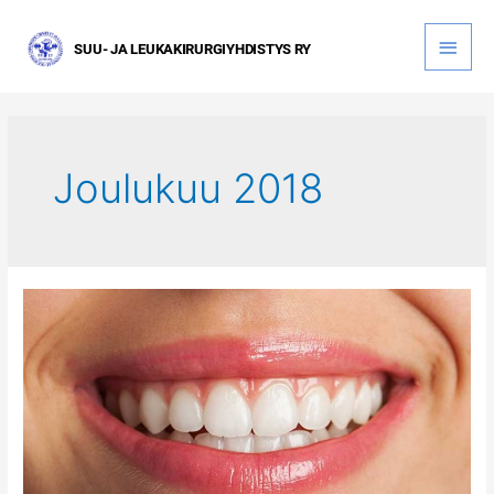
Siirry
sisältöön
Pääva
Joulukuu 2018