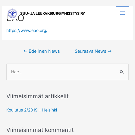
Siirry
sisältöön
Pääva
EAO
https://www.eao.org/
Artikkelien
←
Edellinen News
Seuraava News
→
selaus
S
e
a
r
Viimeisimmät artikkelit
c
h
Koulutus 2/2019 – Helsinki
f
o
Viimeisimmät kommentit
r