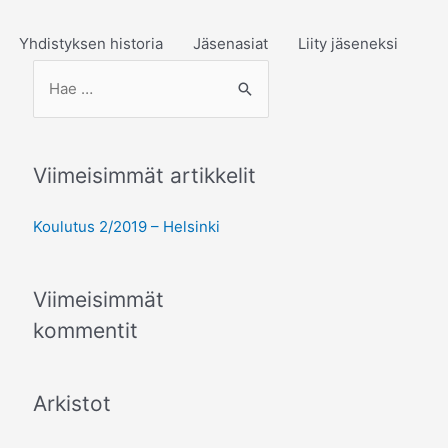
Yhdistyksen historia
Jäsenasiat
Liity jäseneksi
S
e
a
r
Viimeisimmät artikkelit
c
h
Koulutus 2/2019 – Helsinki
f
o
Viimeisimmät
r
kommentit
:
Arkistot