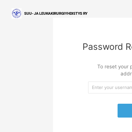
Siirry
sisältöön
Password R
To reset your 
addr