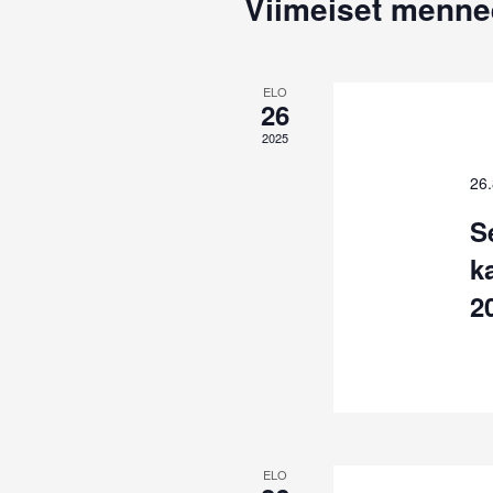
Kalenteri
Viimeiset menne
/
Tapahtumat
ELO
26
2025
26
S
k
2
ELO