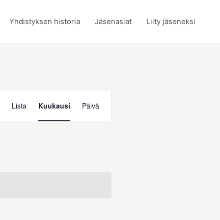
Yhdistyksen historia
Jäsenasiat
Liity jäseneksi
Tapahtuma
Lista
Kuukausi
Päivä
Views
Navigation