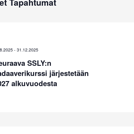
et Tapahtumat
.8.2025
-
31.12.2025
euraava SSLY:n
adaaverikurssi järjestetään
027 alkuvuodesta