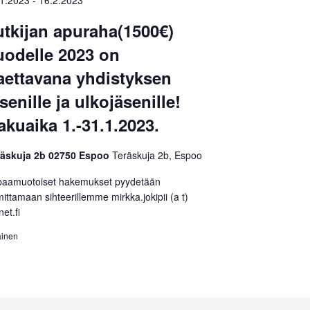
.1.2023
-
16.2.2023
utkijan apuraha(1500€)
uodelle 2023 on
aettavana yhdistyksen
senille ja ulkojäsenille!
akuaika 1.-31.1.2023.
räskuja 2b 02750 Espoo
Teräskuja 2b, Espoo
paamuotoiset hakemukset pyydetään
mittamaan sihteerillemme mirkka.jokipii (a t)
net.fi
ainen