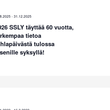
.8.2025
-
31.12.2025
026 SSLY täyttää 60 vuotta,
arkempaa tietoa
uhlapäivästä tulossa
äsenille syksyllä!