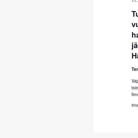
17
T
v
h
jä
H
Te
Va
toi
fim
Ilm